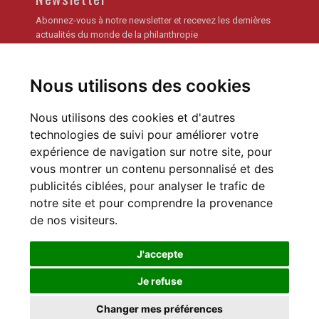
Abonnez-vous à notre newsletter et recevez les dernières
actualités du monde de la philanthropie
Je m'inscris
Nous utilisons des cookies
Archives de la newsletter
Nous utilisons des cookies et d'autres
technologies de suivi pour améliorer votre
expérience de navigation sur notre site, pour
vous montrer un contenu personnalisé et des
publicités ciblées, pour analyser le trafic de
notre site et pour comprendre la provenance
Déclaration de confidentialité
Préférences des Cookies
de nos visiteurs.
J'accepte
Je refuse
SWISS PHILANTHROPY FOUNDATION © 2016
Changer mes préférences