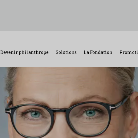
Devenir philanthrope
Solutions
La Fondation
Promoti