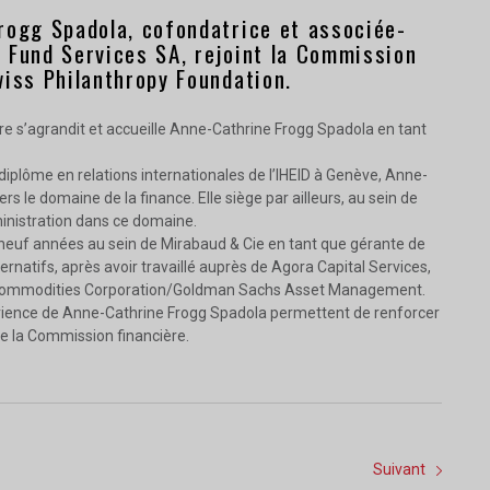
rogg Spadola, cofondatrice et associée-
 Fund Services SA, rejoint la Commission
wiss Philanthropy Foundation.
e s’agrandit et accueille Anne-Cathrine Frogg Spadola en tant
diplôme en relations internationales de l’IHEID à Genève, Anne-
rs le domaine de la finance. Elle siège par ailleurs, au sein de
ministration dans ce domaine.
neuf années au sein de Mirabaud & Cie en tant que gérante de
ternatifs, après avoir travaillé auprès de Agora Capital Services,
 Commodities Corporation/Goldman Sachs Asset Management.
périence de Anne-Cathrine Frogg Spadola permettent de renforcer
e la Commission financière.
Suivant