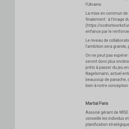
l’Ukraine.
La mise en commun de r
finalement : à l’image 
(https://ecdnetworksfun
enfance par le renforc
Le niveau de collaborat
l’ambition sera grande, 
On ne peut pas espérer 
seront donc plus enclins 
prêts à passer du jeu en
Nagelsmann, actuel entr
beaucoup de panache, de
bien à notre conception 
Martial Paris
Associé gérant de WISE – 
conseille les individus e
planification stratégiqu