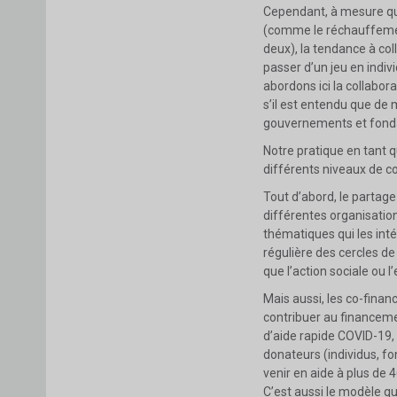
Cependant, à mesure qu
(comme le réchauffement
deux), la tendance à co
passer d’un jeu en indiv
abordons ici la collabo
s’il est entendu que de 
gouvernements et fondat
Notre pratique en tant q
différents niveaux de co
Tout d’abord, le partag
différentes organisatio
thématiques qui les in
régulière des cercles d
que l’action sociale ou 
Mais aussi, les co-fina
contribuer au financeme
d’aide rapide COVID-19,
donateurs (individus, fo
venir en aide à plus de
C’est aussi le modèle qu