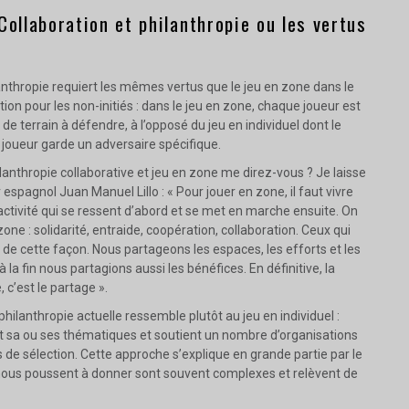
Collaboration et philanthropie ou les vertus
anthropie requiert les mêmes vertus que le jeu en zone dans le
tion pour les non-initiés : dans le jeu en zone, chaque joueur est
e terrain à défendre, à l’opposé du jeu en individuel dont le
 joueur garde un adversaire spécifique.
hilanthropie collaborative et jeu en zone me direz-vous ? Je laisse
 espagnol Juan Manuel Lillo : « Pour jouer en zone, il faut vivre
activité qui se ressent d’abord et se met en marche ensuite. On
zone : solidarité, entraide, coopération, collaboration. Ceux qui
r de cette façon. Nous partageons les espaces, les efforts et les
 la fin nous partagions aussi les bénéfices. En définitive, la
 c’est le partage ».
philanthropie actuelle ressemble plutôt au jeu en individuel :
t sa ou ses thématiques et soutient un nombre d’organisations
s de sélection. Cette approche s’explique en grande partie par le
i nous poussent à donner sont souvent complexes et relèvent de