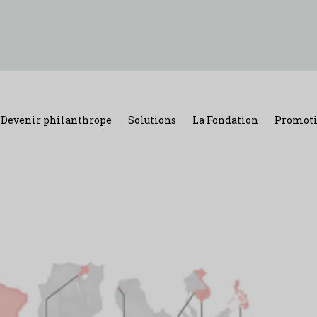
Devenir philanthrope
Solutions
La Fondation
Promoti