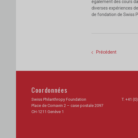
également des cours dan
diverses expériences de 
de fondation de Swiss 
Précédent
Coordonnées
Swiss Philanthropy Foundation
T.
+41 (0)
Place de Cornavin 2 – case postale 2097
CH-1211 Genève 1