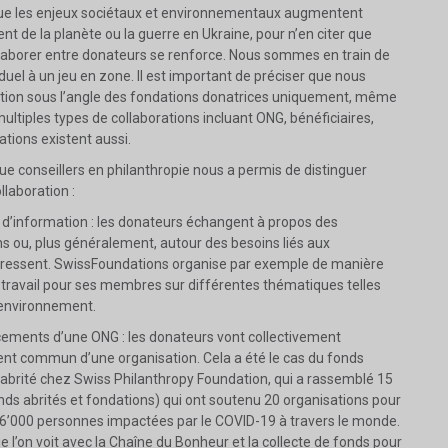
e les enjeux sociétaux et environnementaux augmentent
 de la planète ou la guerre en Ukraine, pour n’en citer que
llaborer entre donateurs se renforce. Nous sommes en train de
iduel à un jeu en zone. Il est important de préciser que nous
ration sous l’angle des fondations donatrices uniquement, même
multiples types de collaborations incluant ONG, bénéficiaires,
ions existent aussi.
ue conseillers en philanthropie nous a permis de distinguer
llaboration :
e d’information : les donateurs échangent à propos des
ns ou, plus généralement, autour des besoins liés aux
téressent. SwissFoundations organise par exemple de manière
e travail pour ses membres sur différentes thématiques telles
l’environnement.
ncements d’une ONG : les donateurs vont collectivement
nt commun d’une organisation. Cela a été le cas du fonds
 abrité chez Swiss Philanthropy Foundation, qui a rassemblé 15
nds abrités et fondations) qui ont soutenu 20 organisations pour
 46’000 personnes impactées par le COVID-19 à travers le monde.
e l’on voit avec la Chaîne du Bonheur et la collecte de fonds pour