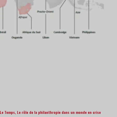
 Le Temps
,
Le rôle de la philanthropie dans un monde en crise