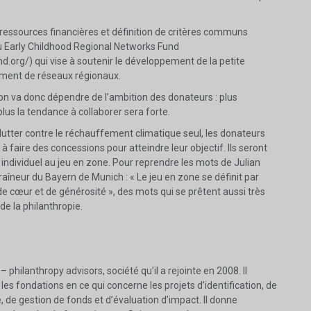
essources financières et définition de critères communs
du Early Childhood Regional Networks Fund
d.org/) qui vise à soutenir le développement de la petite
ement de réseaux régionaux.
ion va donc dépendre de l’ambition des donateurs : plus
plus la tendance à collaborer sera forte.
lutter contre le réchauffement climatique seul, les donateurs
à faire des concessions pour atteindre leur objectif. Ils seront
 individuel au jeu en zone. Pour reprendre les mots de Julian
aîneur du Bayern de Munich : « Le jeu en zone se définit par
 cœur et de générosité », des mots qui se prêtent aussi très
de la philanthropie.
philanthropy advisors, société qu’il a rejointe en 2008. Il
t les fondations en ce qui concerne les projets d’identification, de
e, de gestion de fonds et d’évaluation d’impact. Il donne