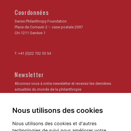
Coordonnées
Swiss Philanthropy Foundation
Place de Cornavin 2 – case postale 2097
CH-1211 Genève 1
T.
+41 (0)22 732 55 54
Newsletter
Abonnez-vous à notre newsletter et recevez les dernières
actualités du monde de la philanthropie
Je m'inscris
Nous utilisons des cookies
Archives de la newsletter
Nous utilisons des cookies et d'autres
technologies de suivi pour améliorer votre