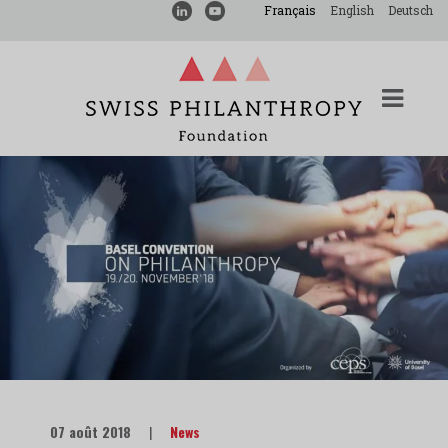
Français
English
Deutsch
07 août 2018
|
News