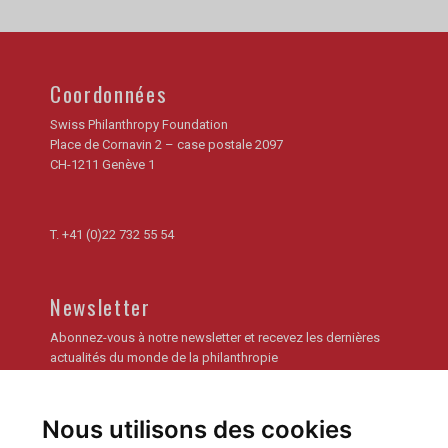
Coordonnées
Swiss Philanthropy Foundation
Place de Cornavin 2 – case postale 2097
CH-1211 Genève 1
T.
+41 (0)22 732 55 54
Newsletter
Abonnez-vous à notre newsletter et recevez les dernières
actualités du monde de la philanthropie
Je m'inscris
Nous utilisons des cookies