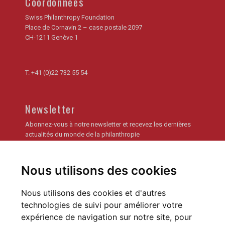
Coordonnées
Swiss Philanthropy Foundation
Place de Cornavin 2 – case postale 2097
CH-1211 Genève 1
T.
+41 (0)22 732 55 54
Newsletter
Abonnez-vous à notre newsletter et recevez les dernières
actualités du monde de la philanthropie
Je m'inscris
Nous utilisons des cookies
Archives de la newsletter
Nous utilisons des cookies et d'autres
technologies de suivi pour améliorer votre
expérience de navigation sur notre site, pour