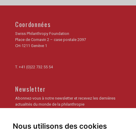
Coordonnées
Swiss Philanthropy Foundation
Place de Cornavin 2 – case postale 2097
CH-1211 Genève 1
T.
+41 (0)22 732 55 54
Newsletter
Abonnez-vous à notre newsletter et recevez les dernières
actualités du monde de la philanthropie
Je m'inscris
Nous utilisons des cookies
Archives de la newsletter