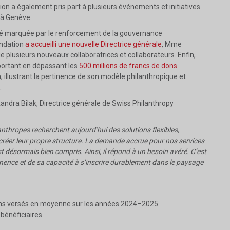
ion a également pris part à plusieurs événements et initiatives
 à Genève.
été marquée par le renforcement de la gouvernance
ondation
a accueilli une nouvelle Directrice générale
, Mme
ue plusieurs nouveaux collaboratrices et collaborateurs. Enfin,
mportant en dépassant les
500 millions de francs de dons
, illustrant la pertinence de son modèle philanthropique et
.
ndra Bilak, Directrice générale de Swiss Philanthropy
anthropes recherchent aujourd’hui des solutions flexibles,
s créer leur propre structure. La demande accrue pour nos services
 désormais bien compris. Ainsi, il répond à un besoin avéré. C’est
tinence et de sa capacité à s’inscrire durablement dans le paysage
ns versés en moyenne sur les années 2024–2025
s
bénéficiaires