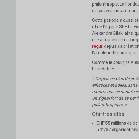
philanthropie. La Fondat
collectives, notamment
Cette période a aussi 
et de l’équipe SPF. La F
Alexandra Bilak, ainsi q
elle a franchi un cap i
reçus
depuis sa création
l’ampleur de son impact
Comme le souligne Alexa
Foundation :
« De plus en plus de phil
efficaces et agiles, san
montre que ce modèle est
un signal fort de sa per
philanthropique. »
Chiffres clés
CHF 55 millions
de do
à
1’237 organisation