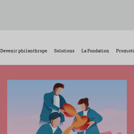
Devenir philanthrope
Solutions
La Fondation
Promoti