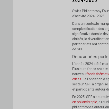
Swiss Philanthropy Found
d’activité 2024–2025.
Dans un contexte marqué
complexification des en
significative dans le d
abrités, la diversificat
partenariats ont contrib
de SPF.
Deux années port
L’année 2024 a été marq
Plusieurs fonds ont ét
nouveau
fonds thématiq
crises
. La Fondation a é
secteur. SPF a organisé
et participants autour d
En 2025, SPF a poursuiv
en philanthropie
, a reu
philanthropes autour du