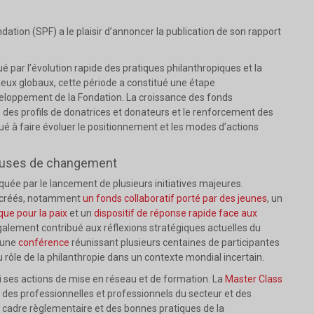
ation (SPF) a le plaisir d’annoncer la publication de son rapport
 par l’évolution rapide des pratiques philanthropiques et la
jeux globaux, cette période a constitué une étape
éveloppement de la Fondation. La croissance des fonds
ion des profils de donatrices et donateurs et le renforcement des
ué à faire évoluer le positionnement et les modes d’actions
euses de changement
uée par le lancement de plusieurs initiatives majeures.
é créés, notamment
un fonds collaboratif porté par des jeunes
, un
ue pour la paix
et un
dispositif de réponse rapide face aux
galement contribué aux réflexions stratégiques actuelles du
 une
conférence
réunissant plusieurs centaines de participantes
u rôle de la philanthropie dans un contexte mondial incertain.
i ses actions de mise en réseau et de formation. La
Master Class
ni des professionnelles et professionnels du secteur et des
 cadre règlementaire et des bonnes pratiques de la