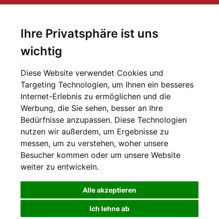
Newsletter
Abonnieren Sie unseren Newsletter und erhalten Sie die
Ihre Privatsphäre ist uns
letzten Nachrichten von der Welt der Philanthropie
wichtig
Zur Anmeldung
Diese Website verwendet Cookies und
Targeting Technologien, um Ihnen ein besseres
Newsletter-Archiv
Internet-Erlebnis zu ermöglichen und die
Werbung, die Sie sehen, besser an Ihre
Bedürfnisse anzupassen. Diese Technologien
nutzen wir außerdem, um Ergebnisse zu
messen, um zu verstehen, woher unsere
Besucher kommen oder um unsere Website
Datenschutzerklärung
Cookie Einstellungen
weiter zu entwickeln.
Alle akzeptieren
Ich lehne ab