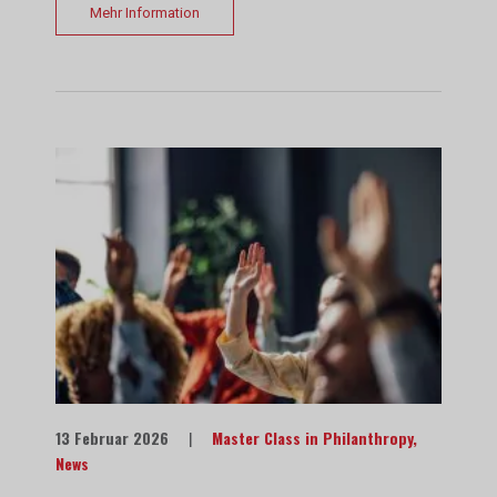
Mehr Information
13 Februar 2026
|
Master Class in Philanthropy
,
News