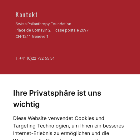
Kontakt
Swiss Philanthropy Foundation
Place de Cornavin 2 – case postale 2097
CH-1211 Genève 1
T.
+41 (0)22 732 55 54
Newsletter
Abonnieren Sie unseren Newsletter und erhalten Sie die
Ihre Privatsphäre ist uns
letzten Nachrichten von der Welt der Philanthropie
wichtig
Zur Anmeldung
Diese Website verwendet Cookies und
Targeting Technologien, um Ihnen ein besseres
Newsletter-Archiv
Internet-Erlebnis zu ermöglichen und die