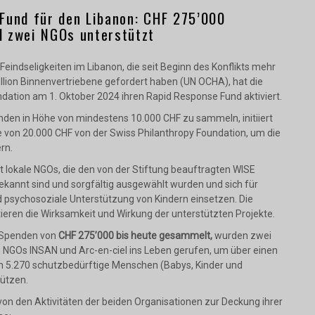
Fund für den Libanon: CHF 275’000
 zwei NGOs unterstützt
Feindseligkeiten im Libanon, die seit Beginn des Konflikts mehr
illion Binnenvertriebene gefordert haben (UN OCHA), hat die
dation am 1. Oktober 2024 ihren Rapid Response Fund aktiviert.
enden in Höhe von mindestens 10.000 CHF zu sammeln, initiiert
 von 20.000 CHF von der Swiss Philanthropy Foundation, um die
rn.
t lokale NGOs, die den von der Stiftung beauftragten WISE
ekannt sind und sorgfältig ausgewählt wurden und sich für
 psychosoziale Unterstützung von Kindern einsetzen. Die
ieren die Wirksamkeit und Wirkung der unterstützten Projekte.
 Spenden von
CHF 275’000 bis heute gesammelt,
wurden zwei
n NGOs INSAN und Arc-en-ciel ins Leben gerufen, um über einen
 5.270 schutzbedürftige Menschen (Babys, Kinder und
ützen.
 von den Aktivitäten der beiden Organisationen zur Deckung ihrer