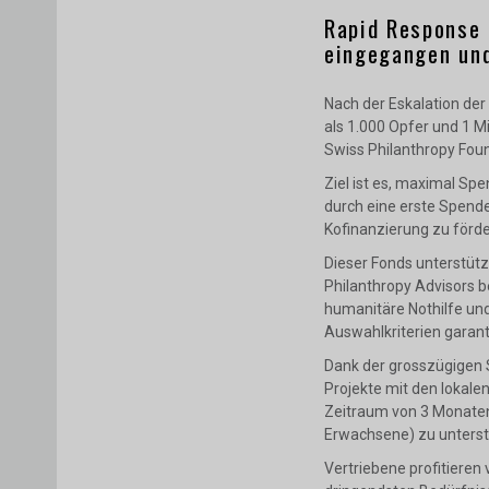
Rapid Response 
eingegangen und
Nach der Eskalation der 
als 1.000 Opfer und 1 M
Swiss Philanthropy Foun
Ziel ist es, maximal Sp
durch eine erste Spende
Kofinanzierung zu förde
Dieser Fonds unterstütz
Philanthropy Advisors b
humanitäre Nothilfe und
Auswahlkriterien garant
Dank der grosszügigen
Projekte mit den lokale
Zeitraum von 3 Monaten
Erwachsene) zu unterst
Vertriebene profitieren