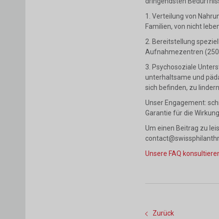
dringendsten Bedürfnis
1. Verteilung von Nahru
Familien, von nicht le
2. Bereitstellung spezi
Aufnahmezentren (250
3. Psychosoziale Unters
unterhaltsame und pädag
sich befinden, zu linder
Unser Engagement: schn
Garantie für die Wirkung
Um einen Beitrag zu leis
contact@swissphilanthr
Unsere FAQ konsultiere
Zurück