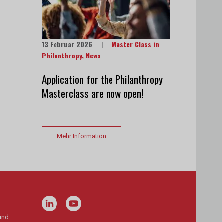
13 Februar 2026
|
Master Class in
Philanthropy
,
News
Application for the Philanthropy
Masterclass are now open!
Mehr Information
und