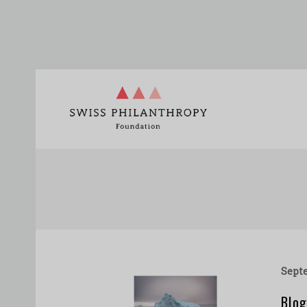
sept
Blog