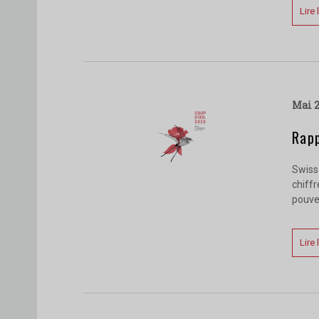
Lire 
mai 
Rap
Swiss 
chiffr
pouvez
Lire 