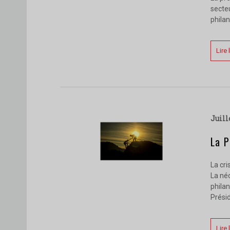
secteu
philan
Lire 
juil
La P
La cr
La néc
philan
Présid
Lire 