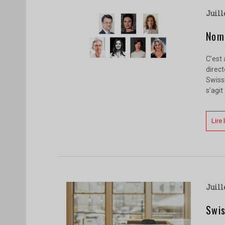
juil
Nomi
C’est
direct
SwissF
s’agit
Lire 
juil
Swis