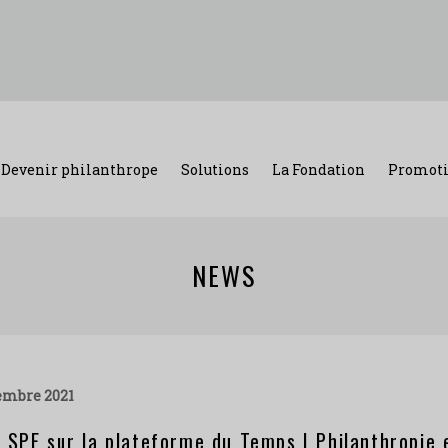
Devenir philanthrope
Solutions
La Fondation
Promoti
NEWS
embre 2021
 SPF sur la plateforme du Temps | Philanthropie e