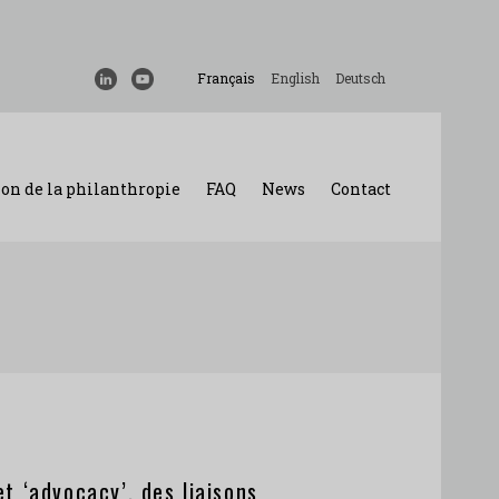
Français
English
Deutsch
on de la philanthropie
FAQ
News
Contact
t ‘advocacy’, des liaisons