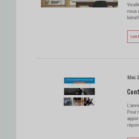
Veuill
nous 
bénéfi
Lire 
mai 
Cont
L’ann
Pour 
apport
répon