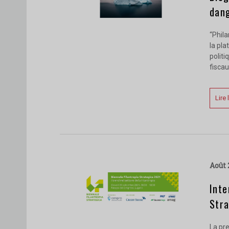
dan
“Phila
la pla
politi
fiscau
Lire 
août
Inte
Str
La pre