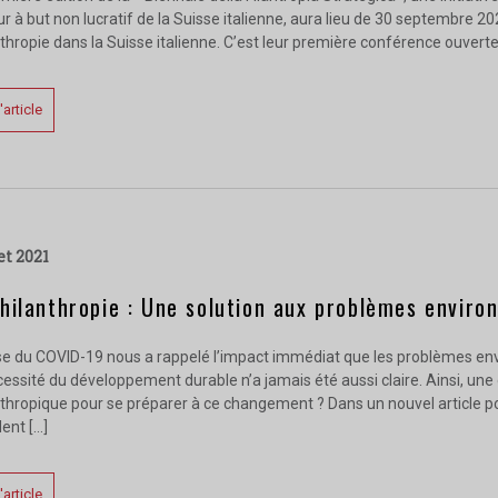
r à but non lucratif de la Suisse italienne, aura lieu de 30 septembre 2
thropie dans la Suisse italienne. C’est leur première conférence ouverte 
l'article
let 2021
hilanthropie : Une solution aux problèmes envir
ise du COVID-19 nous a rappelé l’impact immédiat que les problèmes e
essité du développement durable n’a jamais été aussi claire. Ainsi, une q
thropique pour se préparer à ce changement ? Dans un nouvel article po
ent […]
l'article