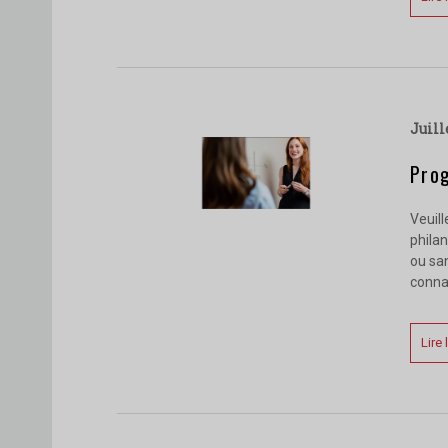
juil
Pro
Veuill
philan
ou sa
conna
Lire 