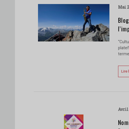
mai 
Blog
l’im
“Cultu
platef
terme,
Lire 
avri
Nomi